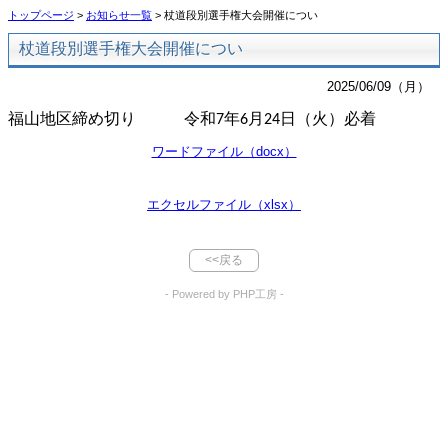
トップページ
>
お知らせ一覧
> 杖道段別選手権大会開催につい
杖道段別選手権大会開催につい
2025/06/09（月）
福山地区締め切り 令和
年
月
日（火）必着
7
6
24
ワードファイル（docx）
エクセルファイル（xlsx）
<<戻る
- Powered by PHP工房 -