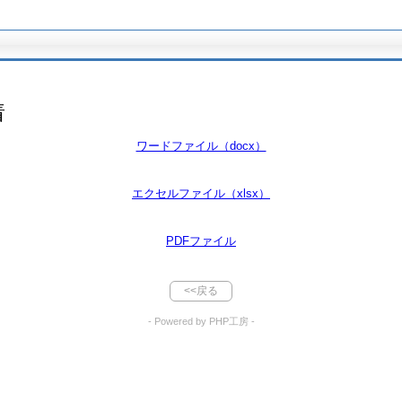
着
ワードファイル（docx）
エクセルファイル（xlsx）
PDFファイル
<<戻る
- Powered by PHP工房 -